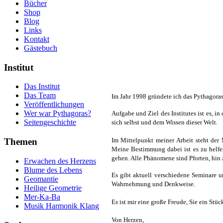
Bücher
Shop
Blog
Links
Kontakt
Gästebuch
Institut
Das Institut
Das Team
Im Jahr 1998 gründete ich das Pythagoras
Veröffentlichungen
Wer war Pythagoras?
Aufgabe und Ziel des Institutes ist es, 
Seitengeschichte
sich selbst und dem Wissen dieser Welt.
Themen
Im Mittelpunkt meiner Arbeit steht de
Meine Bestimmung dabei ist es zu helfe
gehen. Alle Phänomene sind Pforten, hin
Erwachen des Herzens
Blume des Lebens
Es gibt aktuell verschiedene Seminare u
Geomantie
Wahrnehmung und Denkweise.
Heilige Geometrie
Mer-Ka-Ba
Es ist mir eine große Freude, Sie ein Stü
Musik Harmonik Klang
Von Herzen,